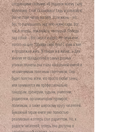
следующими словами: «В подарок моему сыну
Валентину. Стой! Остановись! Сядь и успокойся!
Это не стоит читать на бегу. Если жизнь - это
бег, то размышлять над нею нужно сидя. Вот
так. А теперь, пожалуйста, послушай. Победа
над собой – Вот смысл и цель, Не титул и не
золото на шее. Пройди свой путь! С этим я жил
и продолжаю жить. В танцах и в жизни...» Для
многих ее обладателей в самых разных
уголках планеты она стала настольной книгой и
незаменимым полезным советчиком. Она
будет полезна всем, кто просто любит танец
или занимается им профессионально -
танцорам, тренерам, судьям, учителям,
родителям, организаторам турниров,
политикам, а также широкому кругу читателей.
Бумажный тираж книги уже полностью
реализован и теперь стал раритетом. Но, к
радости читателей, теперь она доступна в