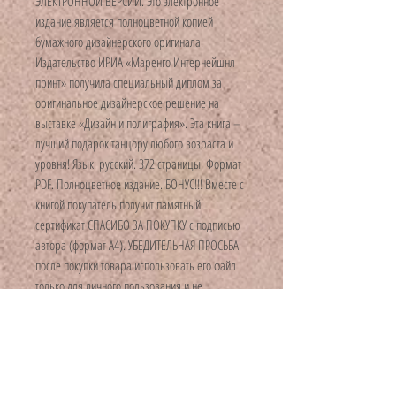
ЭЛЕКТРОННОЙ ВЕРСИИ. Это электронное
издание является полноцветной копией
бумажного дизайнерского оригинала.
Издательство ИРИА «Маренго Интернейшнл
принт» получила специальный диплом за
оригинальное дизайнерское решение на
выставке «Дизайн и полиграфия». Эта книга –
лучший подарок танцору любого возраста и
уровня! Язык: русский. 372 страницы. Формат
PDF. Полноцветное издание. БОНУС!!! Вместе с
книгой покупатель получит памятный
сертификат СПАСИБО ЗА ПОКУПКУ с подписью
автора (формат А4). УБЕДИТЕЛЬНАЯ ПРОСЬБА
после покупки товара использовать его файл
только для личного пользования и не
поощрять пиратство! Желающим получить этот
товар посоветуйте приобрести его в нашем
магазине – www.mydanceassistant.com/shop
MY DANCE ASSISTANT - просто и