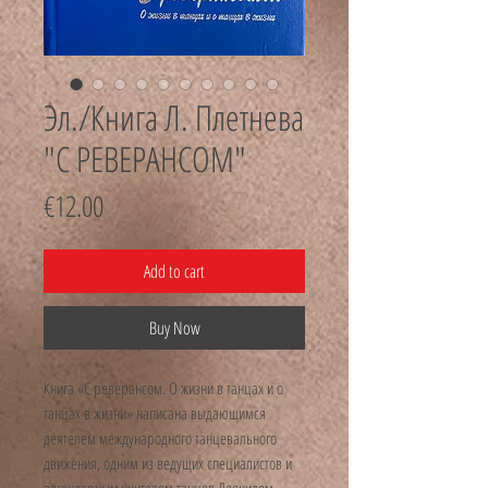
Эл./Книга Л. Плетнева
"С РЕВЕРАНСОМ"
Price
€12.00
Add to cart
Buy Now
Книга «С реверансом. О жизни в танцах и о
танцах в жизни» написана выдающимся
деятелем международного танцевального
движения, одним из ведущих специалистов и
легендарным учителем танцев Леонидом