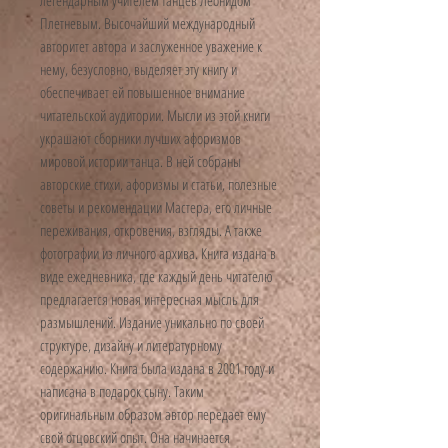
Плетневым. Высочайший международный
авторитет автора и заслуженное уважение к
нему, безусловно, выделяет эту книгу и
обеспечивает ей повышенное внимание
читательской аудитории. Мысли из этой книги
украшают сборники лучших афоризмов
мировой истории танца. В ней собраны
авторские стихи, афоризмы и статьи, полезные
советы и рекомендации Мастера, его личные
переживания, откровения, взгляды. А также
фотографии из личного архива. Книга издана в
виде ежедневника, где каждый день читателю
предлагается новая интересная мысль для
размышлений. Издание уникально по своей
структуре, дизайну и литературному
содержанию. Книга была издана в 2001 году и
написана в подарок сыну. Таким
оригинальным образом автор передает ему
свой отцовский опыт. Она начинается